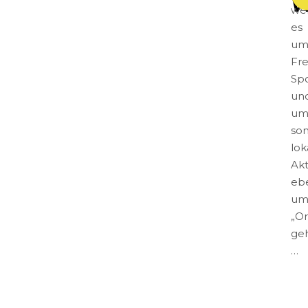
V
we
es
u
Fre
Sp
un
u
son
lok
Akt
eb
u
„Or
ge
…